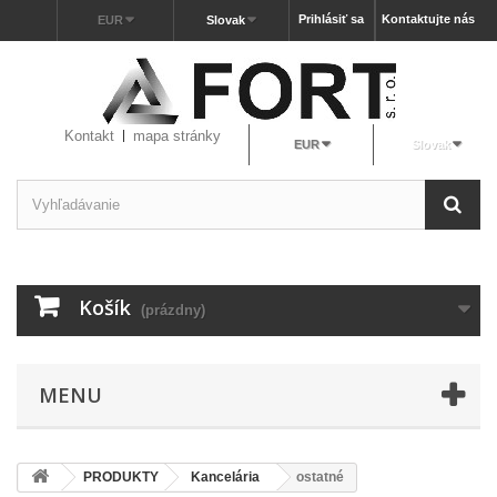
Prihlásiť sa
Kontaktujte nás
EUR
Slovak
Kontakt
mapa stránky
EUR
Slovak
Košík
(prázdny)
MENU
PRODUKTY
Kancelária
ostatné