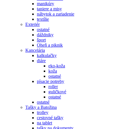
manikúry
taniere a misy
nábytok a zariadenie
textílie
Exteriér
ostatné
dáždniky
šport
Oheň a piknik
Kancelária
kalkulačky
diáre
eko-koža
koža
ostatné
písacie potreby
roller
guličkové
ostatné
ostatné
Tašky a Batožina
trolley
cestovné tašky
na tablet
tašky na dokumenty