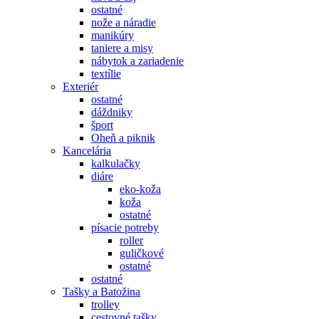
ostatné
nože a náradie
manikúry
taniere a misy
nábytok a zariadenie
textílie
Exteriér
ostatné
dáždniky
šport
Oheň a piknik
Kancelária
kalkulačky
diáre
eko-koža
koža
ostatné
písacie potreby
roller
guličkové
ostatné
ostatné
Tašky a Batožina
trolley
cestovné tašky