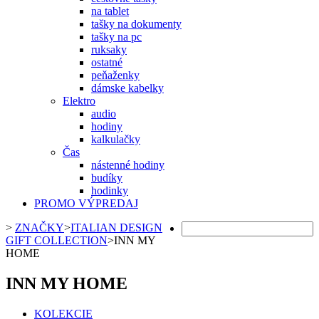
na tablet
tašky na dokumenty
tašky na pc
ruksaky
ostatné
peňaženky
dámske kabelky
Elektro
audio
hodiny
kalkulačky
Čas
nástenné hodiny
budíky
hodinky
PROMO VÝPREDAJ
>
ZNAČKY
>
ITALIAN DESIGN
GIFT COLLECTION
>
INN MY
HOME
INN MY HOME
KOLEKCIE