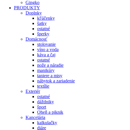
Gingko
PRODUKTY
Doplnky
kľúčenky
šatky
ostatné
šperky
Domácnosť
stolovanie
víno a voda
káva a čaj
ostatné
nože a náradie
manikúry
taniere a misy
nábytok a zariadenie
textílie
Exteriér
ostatné
dáždniky
šport
Oheň a piknik
Kancelária
kalkulačky
diáre