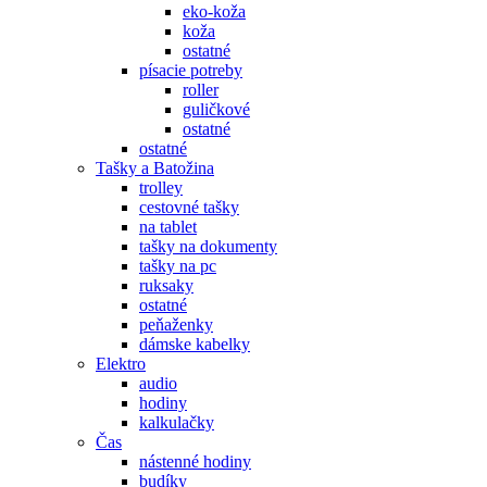
eko-koža
koža
ostatné
písacie potreby
roller
guličkové
ostatné
ostatné
Tašky a Batožina
trolley
cestovné tašky
na tablet
tašky na dokumenty
tašky na pc
ruksaky
ostatné
peňaženky
dámske kabelky
Elektro
audio
hodiny
kalkulačky
Čas
nástenné hodiny
budíky