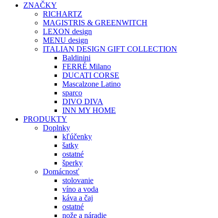
ZNAČKY
RICHARTZ
MAGISTRIS & GREENWITCH
LEXON design
MENU design
ITALIAN DESIGN GIFT COLLECTION
Baldinini
FERRÉ Milano
DUCATI CORSE
Mascalzone Latino
sparco
DIVO DIVA
INN MY HOME
PRODUKTY
Doplnky
kľúčenky
šatky
ostatné
šperky
Domácnosť
stolovanie
víno a voda
káva a čaj
ostatné
nože a náradie