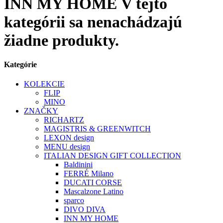
INN MY HOME
V tejto
kategórii sa nenachádzajú
žiadne produkty.
Kategórie
KOLEKCIE
FLIP
MINO
ZNAČKY
RICHARTZ
MAGISTRIS & GREENWITCH
LEXON design
MENU design
ITALIAN DESIGN GIFT COLLECTION
Baldinini
FERRÉ Milano
DUCATI CORSE
Mascalzone Latino
sparco
DIVO DIVA
INN MY HOME