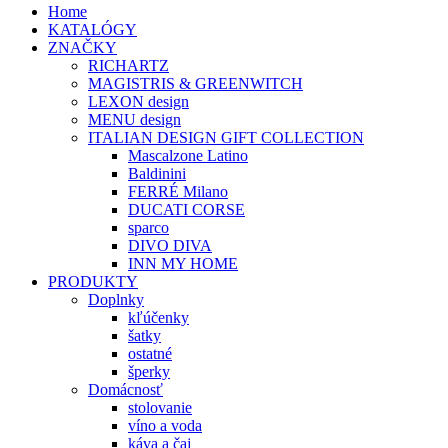
Home
KATALÓGY
ZNAČKY
RICHARTZ
MAGISTRIS & GREENWITCH
LEXON design
MENU design
ITALIAN DESIGN GIFT COLLECTION
Mascalzone Latino
Baldinini
FERRÉ Milano
DUCATI CORSE
sparco
DIVO DIVA
INN MY HOME
PRODUKTY
Doplnky
kľúčenky
šatky
ostatné
šperky
Domácnosť
stolovanie
víno a voda
káva a čaj