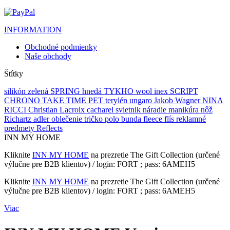
INFORMATION
Obchodné podmienky
Naše obchody
Štítky
silikón
zelená
SPRING
hnedá
TYKHO
wool inex
SCRIPT
CHRONO
TAKE TIME
PET
terylén
ungaro
Jakob Wagner
NINA
RICCI
Christian Lacroix
cacharel
svietnik
náradie
manikúra
nôž
Richartz
adler
oblečenie
tričko
polo
bunda
fleece
flís
reklamné
predmety
Reflects
INN MY HOME
Kliknite
INN MY HOME
na prezretie The Gift Collection (určené
výlučne pre B2B klientov) / login: FORT ; pass: 6AMEH5
Kliknite
INN MY HOME
na prezretie The Gift Collection (určené
výlučne pre B2B klientov) / login: FORT ; pass: 6AMEH5
Viac