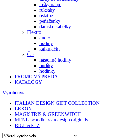
tašky na pc
ruksaky
ostatné
peňaženky
dámske kabelky
Elektro
audio
hodiny
kalkulačky
Čas
nástenné hodiny
budíky
hodinky
PROMO VÝPREDAJ
KATALÓGY
Výrobcovia
ITALIAN DESIGN GIFT COLLECTION
LEXON
MAGISTRIS & GREENWITCH
MENU scandinavian design originals
RICHARTZ