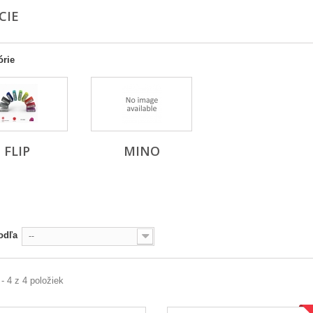
CIE
órie
FLIP
MINO
odľa
--
 - 4 z 4 položiek