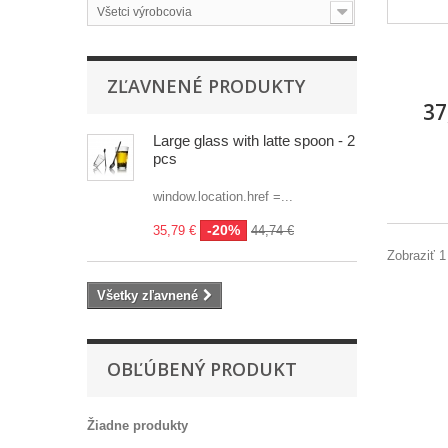
Všetci výrobcovia
ZĽAVNENÉ PRODUKTY
37
Large glass with latte spoon - 2
pcs
window.location.href =...
-20%
35,79 €
44,74 €
Zobraziť 1
Všetky zľavnené
OBĽÚBENÝ PRODUKT
Žiadne produkty