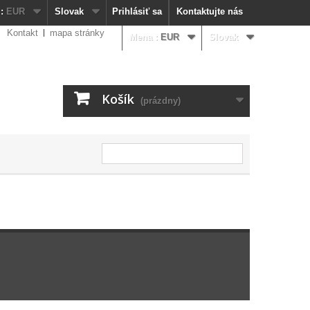
:
EUR
Slovak
Prihlásiť sa
Kontaktujte nás
Kontakt
mapa stránky
Mena :
EUR
Slovak
Košík
(prázdny)