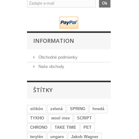
Ok
INFORMATION
Obchodné podmienky
Naše obchody
ŠTÍTKY
silikón
zelená
SPRING
hnedá
TYKHO
wool inex
SCRIPT
CHRONO
TAKE TIME
PET
terylén
ungaro
Jakob Wagner