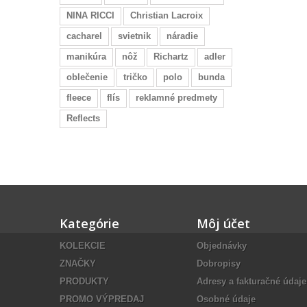
NINA RICCI
Christian Lacroix
cacharel
svietnik
náradie
manikúra
nôž
Richartz
adler
oblečenie
tričko
polo
bunda
fleece
flís
reklamné predmety
Reflects
Kategórie
Môj účet
KOLEKCIE
Objednávky
ZNAČKY
Dobropisy
PRODUKTY
Adresy a fakturačné údaje
PROMO VÝPREDAJ
Osobné údaje