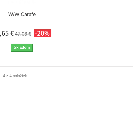
W/W Carafe
,65 €
-20%
47,06 €
Skladom
 - 4 z 4 položiek