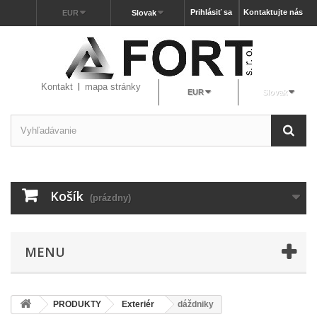
Prihlásiť sa
Kontaktujte nás
EUR
Slovak
Kontakt
mapa stránky
EUR
Slovak
Košík
(prázdny)
MENU
PRODUKTY
Exteriér
dáždniky