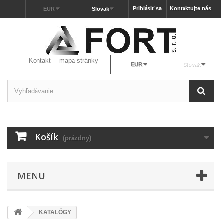
Prihlásiť sa
Kontaktujte nás
EUR
Slovak
Kontakt
mapa stránky
EUR
Slovak
Košík
(prázdny)
MENU
KATALÓGY