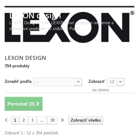
LEXON design
LEXON Design in Life. LEXON tvorí dizajnové reklamné a
darčekové predmety so sídlom v Paríži
LEXON DESIGN
354 produkty
Zoradiť podľa
Zobraziť
--
12
na stranu
Porovnať (
0
)
1
2
3
...
30
Zobraziť všetko
Zobraziť 1 - 12 z 354 položiek