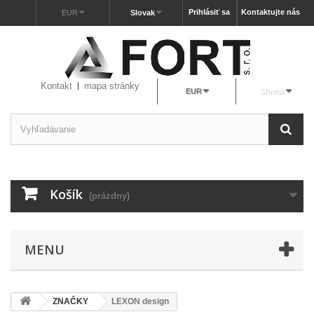
Prihlásiť sa
Kontaktujte nás
EUR
Slovak
Kontakt
mapa stránky
EUR
Slovak
Košík
(prázdny)
MENU
ZNAČKY
LEXON design