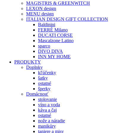
MAGISTRIS & GREENWITCH
LEXON design
MENU design
ITALIAN DESIGN GIFT COLLECTION
Baldinini
FERRÉ Milano
DUCATI CORSE
Mascalzone Latino
sparco
DIVO DIVA
INN MY HOME
PRODUKTY
Doplnky
kľúčenky
šatky
ostatné
šperky
Domácnosť
stolovanie
víno a voda
káva a čaj
ostatné
nože a náradie
manikúry
taniere a misy