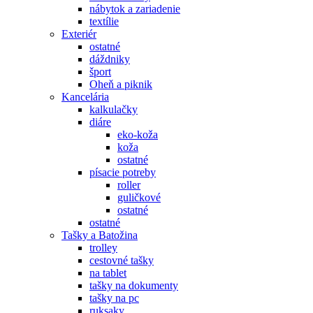
nábytok a zariadenie
textílie
Exteriér
ostatné
dáždniky
šport
Oheň a piknik
Kancelária
kalkulačky
diáre
eko-koža
koža
ostatné
písacie potreby
roller
guličkové
ostatné
ostatné
Tašky a Batožina
trolley
cestovné tašky
na tablet
tašky na dokumenty
tašky na pc
ruksaky