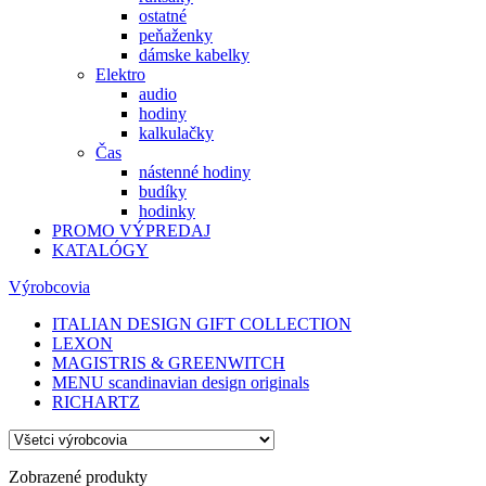
ostatné
peňaženky
dámske kabelky
Elektro
audio
hodiny
kalkulačky
Čas
nástenné hodiny
budíky
hodinky
PROMO VÝPREDAJ
KATALÓGY
Výrobcovia
ITALIAN DESIGN GIFT COLLECTION
LEXON
MAGISTRIS & GREENWITCH
MENU scandinavian design originals
RICHARTZ
Zobrazené produkty