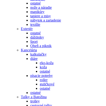
ostatné
nože a náradie
manikúry
taniere a misy
nábytok a zariadenie
textílie
Exteriér
ostatné
dáždniky
šport
Oheň a piknik
Kancelária
kalkulačky
diáre
eko-koža
koža
ostatné
písacie potreby
roller
guličkové
ostatné
ostatné
Tašky a Batožina
trolley
cestovné tašky