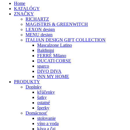
Home
KATALÓGY
ZNAČKY
RICHARTZ
MAGISTRIS & GREENWITCH
LEXON design
MENU design
ITALIAN DESIGN GIFT COLLECTION
Mascalzone Latino
Baldinini
FERRÉ Milano
DUCATI CORSE
sparco
DIVO DIVA
INN MY HOME
PRODUKTY
Doplnky
kľúčenky
šatky
ostatné
šperky
Domácnosť
stolovanie
víno a voda
káva a čaj