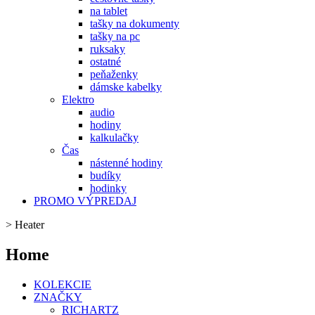
na tablet
tašky na dokumenty
tašky na pc
ruksaky
ostatné
peňaženky
dámske kabelky
Elektro
audio
hodiny
kalkulačky
Čas
nástenné hodiny
budíky
hodinky
PROMO VÝPREDAJ
>
Heater
Home
KOLEKCIE
ZNAČKY
RICHARTZ